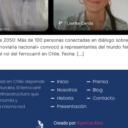
ile 2050: Más de 100 personas conectadas en diálogo sobre e
rroviaria nacional» convocó a representantes del mundo fer
rol del ferrocarril en Chile. Fecha: […]
lidad en Chile depende
Inicio
Prensa
rales. El ferrocarril
Nosotros
Blog
infraestructura que
Historia
Contacto
conomía y
Presentación
na misma red
Creado por
Agencia Alas