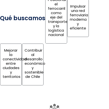
el
Impulsar
ferrocarril
una red
como
ferroviaria
Qué buscamos
eje del
moderna
transporte
y
y la
eficiente
logística
nacional
Mejorar
Contribuir
la
al
conectividad
desarrollo
entre
económico
ciudades
y
y
sostenible
territorios
de Chile