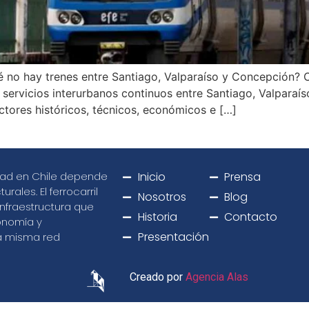
qué no hay trenes entre Santiago, Valparaíso y Concepción? 
n servicios interurbanos continuos entre Santiago, Valpara
ctores históricos, técnicos, económicos e […]
lidad en Chile depende
Inicio
Prensa
rales. El ferrocarril
Nosotros
Blog
infraestructura que
Historia
Contacto
conomía y
Presentación
na misma red
Creado por
Agencia Alas