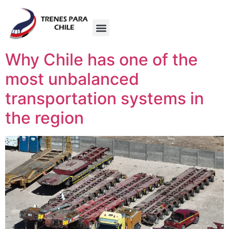
Why Chile has one of the
most unbalanced
transportation systems in
the region