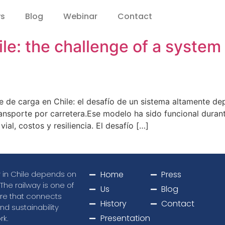
ws
Blog
Webinar
Contact
hile: the challenge of a syste
rte de carga en Chile: el desafío de un sistema altamente de
transporte por carretera.Ese modelo ha sido funcional dur
ial, costos y resiliencia. El desafío […]
ty in Chile depends on
Home
Press
 The railway is one of
Us
Blog
ure that connects
History
Contact
nd sustainability
Presentation
rk.