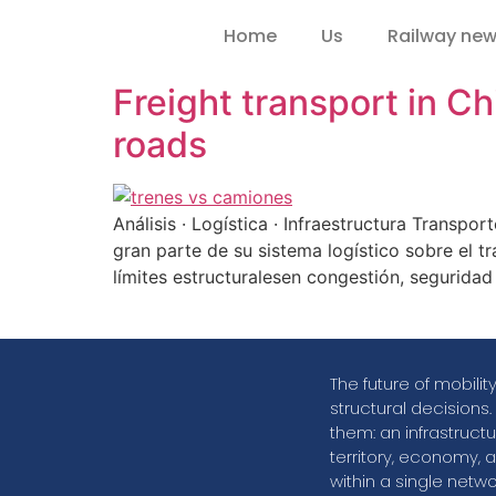
Home
Us
Railway ne
Freight transport in C
roads
Análisis · Logística · Infraestructura Transpo
gran parte de su sistema logístico sobre el 
límites estructuralesen congestión, seguridad v
The future of mobili
structural decisions.
them: an infrastruct
territory, economy, a
within a single netwo