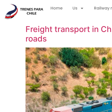
Home
Us
Railway
Freight transport in C
roads