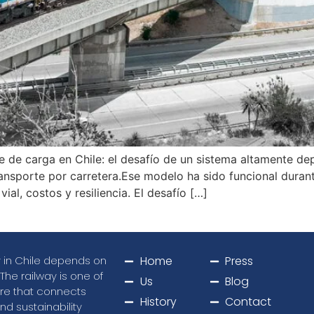
rte de carga en Chile: el desafío de un sistema altamente de
transporte por carretera.Ese modelo ha sido funcional dur
ial, costos y resiliencia. El desafío […]
ty in Chile depends on
Home
Press
 The railway is one of
Us
Blog
ure that connects
History
Contact
nd sustainability