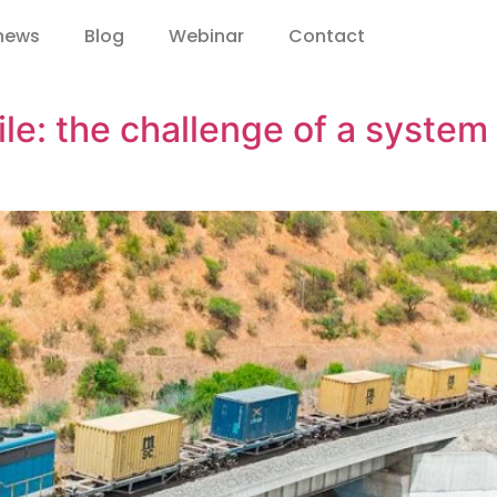
 news
Blog
Webinar
Contact
hile: the challenge of a syste