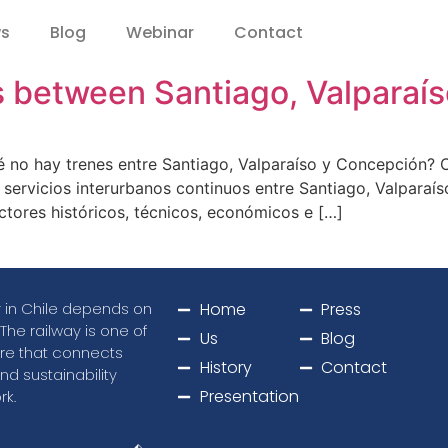
ws
Blog
Webinar
Contact
ns between Santiago, Valparaí
qué no hay trenes entre Santiago, Valparaíso y Concepción? 
n servicios interurbanos continuos entre Santiago, Valpara
ctores históricos, técnicos, económicos e […]
ty in Chile depends on
Home
Press
 The railway is one of
Us
Blog
ure that connects
History
Contact
nd sustainability
Presentation
rk.