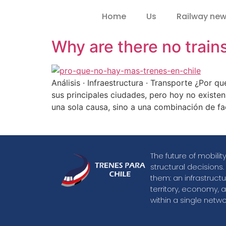
Home
Us
Railway ne
Why are there no trai
Análisis · Infraestructura · Transporte ¿Por 
sus principales ciudades, pero hoy no existe
una sola causa, sino a una combinación de fa
The future of mobili
structural decisions.
them: an infrastruct
territory, economy, a
within a single netwo